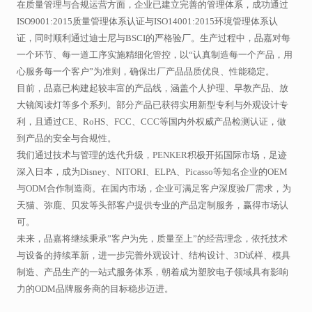
在质量管理与合规运营方面，企业已建立完善的管理体系，成功通过
ISO9001:2015质量管理体系认证与ISO14001:2015环境管理体系认
证，同时顺利通过迪士尼与BSCI的严格验厂。生产过程中，品嘉对每
一个环节、每一道工序实施精细化管控，以“认真制造每一个产品，用
心服务每一个客户”为准则，确保出厂产品品质优良、性能稳定。
目前，品嘉已构建起较丰富的产品线，涵盖个人护理、早教产品、放
大镜阅读灯等多个系列。部分产品已获得实用新型专利与外观设计专
利，且通过CE、RoHS、FCC、CCC等国内外权威产品检测认证，做
到产品的安全与合规性。
我们通过技术与管理的迭代升级，PENKER积极开拓国际市场，足迹
深入日本，成为Disney、NITORI、ELPA、Picasso等知名企业的OEM
与ODM合作制造商。在国内市场，企业可满足客户深度验厂需求，为
天猫、弥鹿、贝发等头部客户提供专业的产品定制服务，赢得市场认
可。
未来，品嘉将继续秉承”客户为先，质量至上”的经营理念，依托技术
与设备的持续革新，进一步完善外观设计、结构设计、3D试样、模具
制造、产品生产的一站式服务体系，朝着成为塑胶电子领域具有影响
力的ODM品牌服务商的目标稳步迈进。